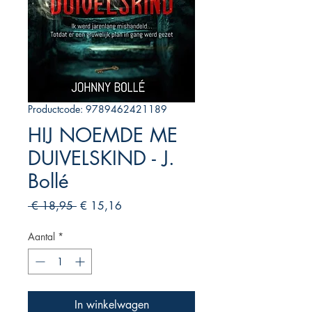
Productcode: 9789462421189
HIJ NOEMDE ME
DUIVELSKIND - J.
Bollé
Normale
Verkoopprijs
 € 18,95 
€ 15,16
prijs
Aantal
*
In winkelwagen