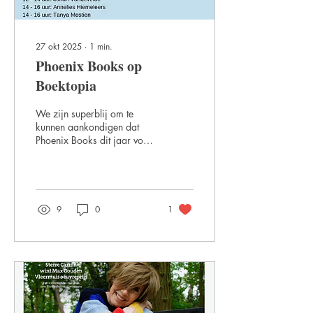
27 okt 2025
∙
1
min.
Phoenix Books op
Boektopia
We zijn superblij om te
kunnen aankondigen dat
Phoenix Books dit jaar voor
de allereerste keer
aanwezig zal zijn op
Boektopia in Kortrijk! Onze
auteurs staan te popelen om
jullie te ontmoeten en hun
9
0
1
boeken te signeren. 📚✍️ 📅
Wanneer? Zaterdag 1
november 🤝 Kom langs
voor een babbel, een
gesigneerd exemplaar en
een flinke dosis boekige
vibes!