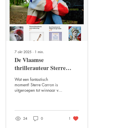
7 okt 2025
∙
1
min.
De Vlaamse
thrillerauteur Sterre
Carron is de winnaar van
Wat een fantastisch
de MAX
moment! Sterre Carron is
uitgeroepen tot winnaar van
GoudenVleermuis Oeuvre
de MAX Gouden Vleermuis
Award 2025.
Oeuvre Award – een
prachtige erkenning...
24
0
1