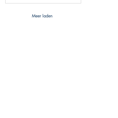
Meer laden
PHOENIX BOOKS
B.E.C. / Phoenix Books
Welvaartlaan 15
9140 Temse
contact@phoenixbooks.be
BTW: BE0455.478.445
Webwinkel
FAQ
Privacy beleid