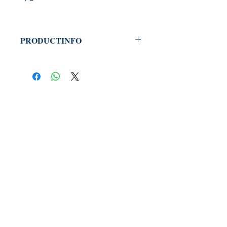
PRODUCTINFO
Productcode: 9789083254098
Verschijningsdatum: december
2022
Uitgeverij Phoenix Books
PHOENIX BOOKS
Auteur: Jesse Goessens
B.E.C. / Phoenix Books
Welvaartlaan 15
9140 Temse
contact@phoenixbooks.be
BTW: BE0455.478.445
Webwinkel