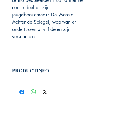
Lenno debuteerde in 2016 met het
eerste deel uit zijn
jeugdboekenreeks De Wereld
Achter de Spiegel, waarvan er
ondertussen al vijf delen zijn
verschenen.
PRODUCTINFO
Productcode: 9789464789522
E-book
Auteur: Lenno Vranken
Dark fantasy
PHOENIX BOOKS
B.E.C. / Phoenix Books
Welvaartlaan 15
9140 Temse