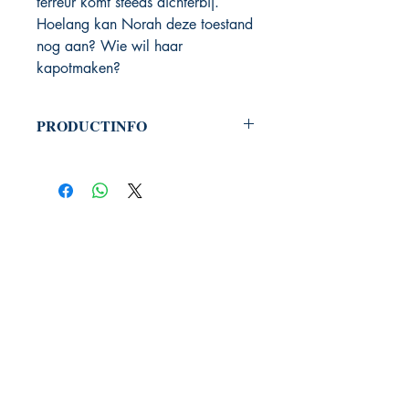
terreur komt steeds dichterbij.
Hoelang kan Norah deze toestand
nog aan? Wie wil haar
kapotmaken?
PRODUCTINFO
Productcode: 9789492934239
Verschenen mei 2019
Auteur: Sterre Carron
336 blz.
PHOENIX BOOKS
B.E.C. / Phoenix Books
Welvaartlaan 15
9140 Temse
contact@phoenixbooks.be
BTW: BE0455.478.445