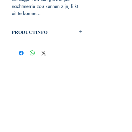
nachtmerrie zou kunnen zijn, lijkt
uit te komen...
PRODUCTINFO
Productcode: 9789492011756
Auteur: Sterre Carron
PHOENIX BOOKS
B.E.C. / Phoenix Books
Welvaartlaan 15
9140 Temse
contact@phoenixbooks.be
BTW: BE0455.478.445