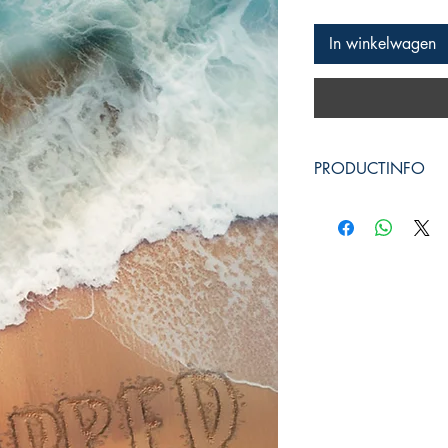
In winkelwagen
PRODUCTINFO
Productcode: 9
Verschijnt 26 okt
Uitgeverij Phoenix
Auteur: Bieke Vanl
Leeftijd: 12+