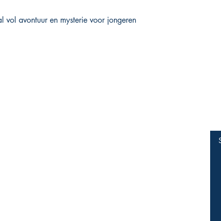
l vol avontuur en mysterie voor jongeren
Webwinkel
Socials
FAQ
Facebook
Privacy beleid
Twitter
Instagram
Verkoopsvoorwaarden