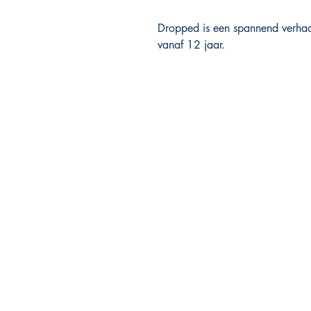
Dropped
is een spannend verhaa
vanaf 12 jaar.
PHOENIX BOOKS
B.E.C. / Phoenix Books
Welvaartlaan 15
9140 Temse
contact@phoenixbooks.be
BTW: BE0455.478.445