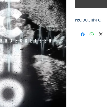
PRODUCTINFO
Productcode: 9
Mysterieuze thriller
E-book
Auteur: Nico De B