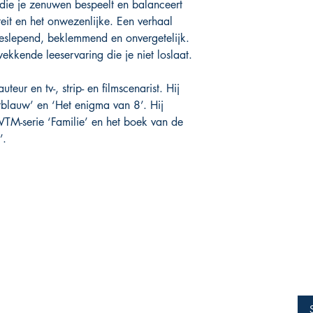
r die je zenuwen bespeelt en balanceert
eit en het onwezenlijke. Een verhaal
meeslepend, beklemmend en onvergetelijk.
ekkende leeservaring die je niet loslaat.
eur en tv-, strip- en filmscenarist. Hij
htblauw’ en ‘Het enigma van 8’. Hij
TM-serie ‘Familie’ en het boek van de
’.
Webwinkel
Socials
FAQ
Facebook