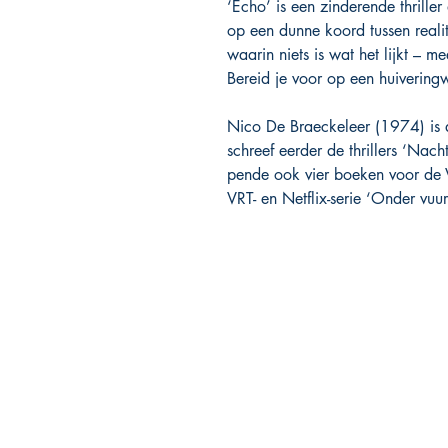
‘Echo’ is een zinderende thrille
op een dunne koord tussen realit
waarin niets is wat het lijkt – 
Bereid je voor op een huiveringw
Nico De Braeckeleer (1974) is aut
schreef eerder de thrillers ‘Nac
pende ook vier boeken voor de V
VRT- en Netflix-serie ‘Onder vuur
PHOENIX BOOKS
B.E.C. / Phoenix Books