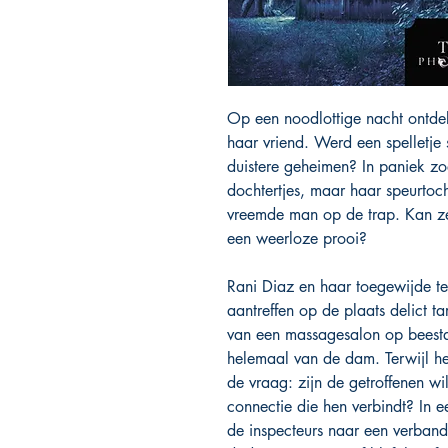
Op een noodlottige nacht ontde
haar vriend. Werd een spelletje 
duistere geheimen? In paniek zo
dochtertjes, maar haar speurtoc
vreemde man op de trap. Kan ze 
een weerloze prooi?
Rani Diaz en haar toegewijde 
aantreffen op de plaats delict t
van een massagesalon op beesta
helemaal van de dam. Terwijl het 
de vraag: zijn de getroffenen wil
connectie die hen verbindt? In 
de inspecteurs naar een verban