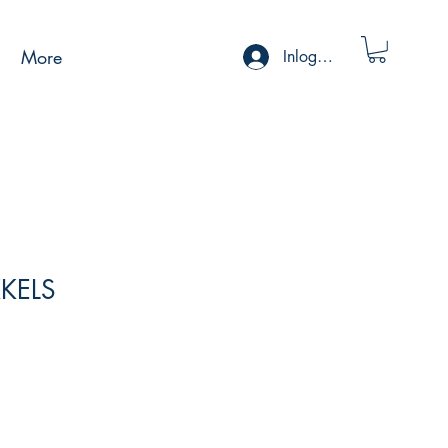
More
Inloggen
KKELS