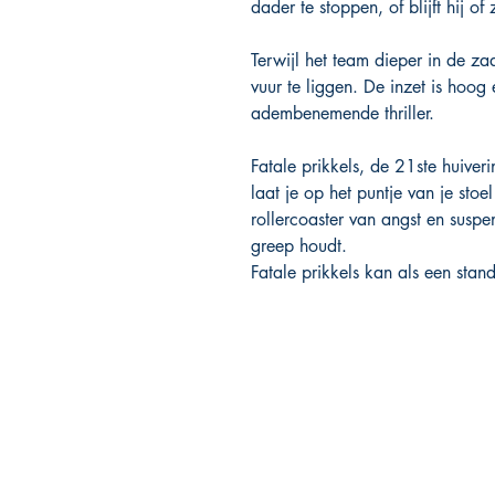
dader te stoppen, of blijft hij of
Terwijl het team dieper in de z
vuur te liggen. De inzet is hoog 
adembenemende thriller.
Fatale prikkels, de 21ste huiver
laat je op het puntje van je stoe
rollercoaster van angst en suspen
greep houdt.
Fatale prikkels kan als een sta
PHOENIX BOOKS