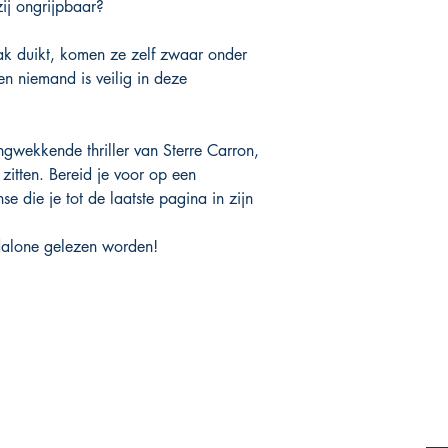
 zij ongrijpbaar?
aak duikt, komen ze zelf zwaar onder
en niemand is veilig in deze
ingwekkende thriller van Sterre Carron,
l zitten. Bereid je voor op een
se die je tot de laatste pagina in zijn
ndalone gelezen worden!
Webwinkel
Socials