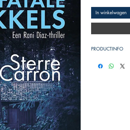
In winkelwagen
PRODUCTINFO
Productcode: 9
Auteur: Sterre Car
Uitgeverij Phoenix