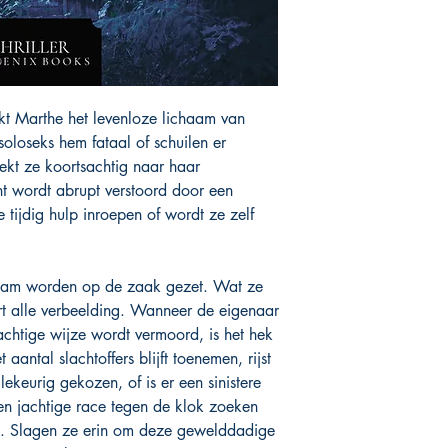
kt Marthe het levenloze lichaam van
soloseks hem fataal of schuilen er
ekt ze koortsachtig naar haar
ht wordt abrupt verstoord door een
tijdig hulp inroepen of wordt ze zelf
team worden op de zaak gezet. Wat ze
art alle verbeelding. Wanneer de eigenaar
chtige wijze wordt vermoord, is het hek
aantal slachtoffers blijft toenemen, rijst
lekeurig gekozen, of is er een sinistere
een jachtige race tegen de klok zoeken
d. Slagen ze erin om deze gewelddadige