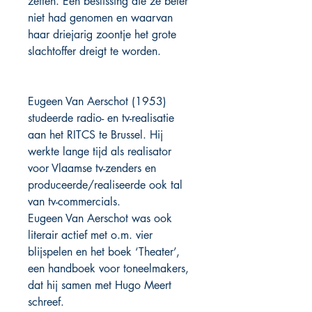
zetten. Een beslissing die ze beter
niet had genomen en waarvan
haar driejarig zoontje het grote
slachtoffer dreigt te worden.
Eugeen Van Aerschot (1953)
studeerde radio- en tv-realisatie
aan het RITCS te Brussel. Hij
werkte lange tijd als realisator
voor Vlaamse tv-zenders en
produceerde/realiseerde ook tal
van tv-commercials.
Eugeen Van Aerschot was ook
literair actief met o.m. vier
blijspelen en het boek ‘Theater’,
een handboek voor toneelmakers,
dat hij samen met Hugo Meert
schreef.