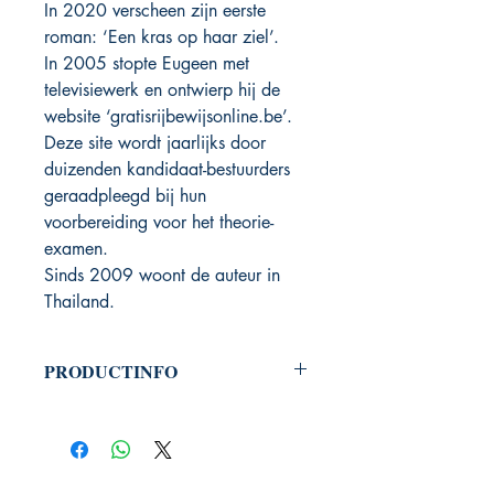
In 2020 verscheen zijn eerste
roman: ‘Een kras op haar ziel’.
In 2005 stopte Eugeen met
televisiewerk en ontwierp hij de
website ‘
gratisrijbewijsonline.be
’.
Deze site wordt jaarlijks door
duizenden kandidaat-bestuurders
geraadpleegd bij hun
voorbereiding voor het theorie-
examen.
Sinds 2009 woont de auteur in
Thailand.
PRODUCTINFO
Productcode: 9789464789034
Auteur: Eugeen Van Aerschot
Uitgeverij Phoenix Books