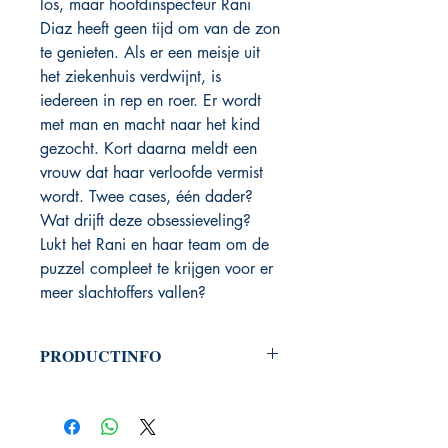
los, maar hoofdinspecteur Rani
Diaz heeft geen tijd om van de zon
te genieten. Als er een meisje uit
het ziekenhuis verdwijnt, is
iedereen in rep en roer. Er wordt
met man en macht naar het kind
gezocht. Kort daarna meldt een
vrouw dat haar verloofde vermist
wordt. Twee cases, één dader?
Wat drijft deze obsessieveling?
Lukt het Rani en haar team om de
puzzel compleet te krijgen voor er
meer slachtoffers vallen?
PRODUCTINFO
Productcode: 9789492934178
Verschenen oktober 2018
Auteur: Sterre Carron