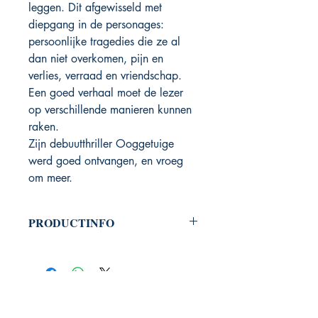
leggen. Dit afgewisseld met
diepgang in de personages:
persoonlijke tragedies die ze al
dan niet overkomen, pijn en
verlies, verraad en vriendschap.
Een goed verhaal moet de lezer
op verschillende manieren kunnen
raken.
Zijn debuutthriller Ooggetuige
werd goed ontvangen, en vroeg
om meer.
PRODUCTINFO
Productcode: 9789464789249
Auteur: Jimmy Cams
Uitgeverij Phoenix Books
PHOENIX BOOKS
B.E.C. / Phoenix Books