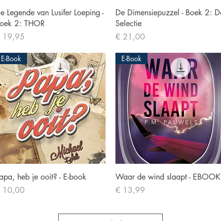
Snel overzicht
Snel overzicht
e Legende van Lusifer Loeping -
De Dimensiepuzzel - Boek 2: D
oek 2: THOR
Selectie
ijs
Prijs
 19,95
€ 21,00
E-Book
E-Book
Snel overzicht
Snel overzicht
apa, heb je ooit? - E-book
Waar de wind slaapt - EBOOK
ijs
Prijs
 10,00
€ 13,99