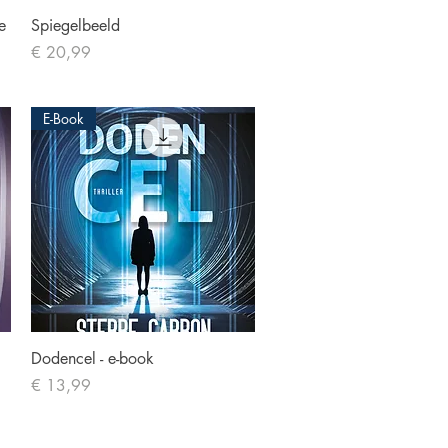
Snel overzicht
e
Spiegelbeeld
Prijs
€ 20,99
E-Book
Snel overzicht
Dodencel - e-book
Prijs
€ 13,99