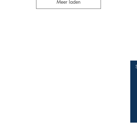
Meer laden
Webwinkel
Socials
FAQ
Facebook
Privacy beleid
Twitter
Instagram
Verkoopsvoorwaarden
Do Not Sell My Personal Information