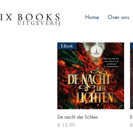
Home
Over ons
E-Book
Snel overzicht
De nacht der lichten
E
Prijs
Pr
€ 12,99
€