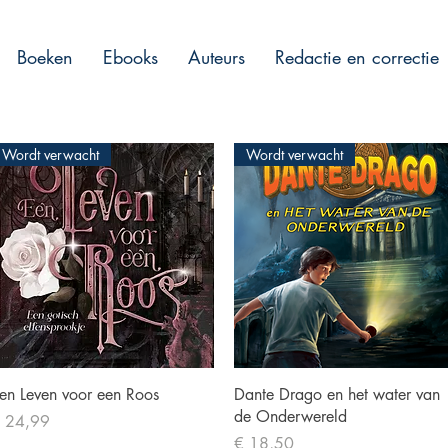
Boeken
Ebooks
Auteurs
Redactie en correctie
Wordt verwacht
Wordt verwacht
Snel overzicht
Snel overzicht
en Leven voor een Roos
Dante Drago en het water van
de Onderwereld
ijs
 24,99
Prijs
€ 18,50