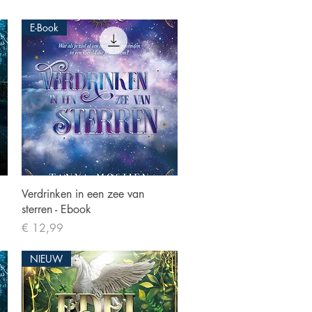
E-Book
Snel overzicht
Verdrinken in een zee van
sterren - Ebook
Prijs
€ 12,99
NIEUW