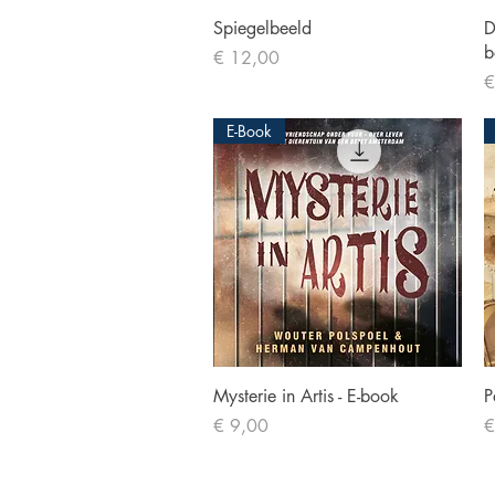
Snel overzicht
Spiegelbeeld
D
b
Prijs
€ 12,00
Pr
€
E-Book
Snel overzicht
Mysterie in Artis - E-book
P
Prijs
Pr
€ 9,00
€