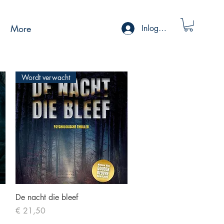
More
Inloggen
Wordt verwacht
Snel overzicht
De nacht die bleef
Prijs
€ 21,50