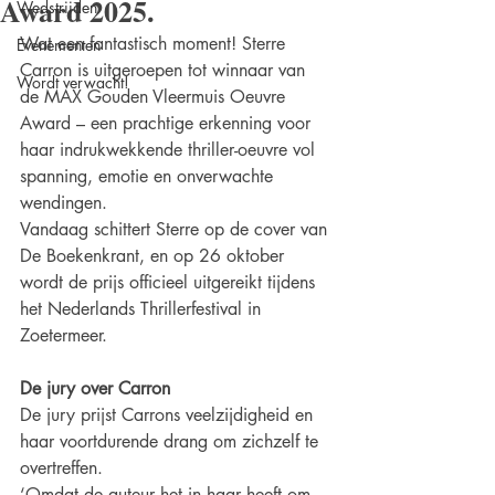
Award 2025.
Wedstrijden
Wat een fantastisch moment! Sterre 
Evenementen
Carron is uitgeroepen tot winnaar van
Wordt verwacht!
de MAX Gouden Vleermuis Oeuvre 
Award – een prachtige erkenning voor 
haar indrukwekkende thriller-oeuvre vol 
spanning, emotie en onverwachte 
wendingen.
Vandaag schittert Sterre op de cover van 
De Boekenkrant, en op 26 oktober 
wordt de prijs officieel uitgereikt tijdens 
het Nederlands Thrillerfestival in 
Zoetermeer.
De jury over Carron
De jury prijst Carrons veelzijdigheid en 
haar voortdurende drang om zichzelf te 
overtreffen.
‘Omdat de auteur het in haar heeft om 