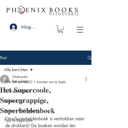
Inloggen
Post
Alle berichten
hildevo66
Alle berichten
19 nov 2023
1 minuten om te lezen
Het Supercoole,
Schrijverstalent
Supergrappige,
Manuscript
Superheldenboek
Auteurs & Uitgeverij
Ons Superheldenboek is vertrokken naar 
Tips & Inspiratie
de drukkerij! De boeken worden ten 