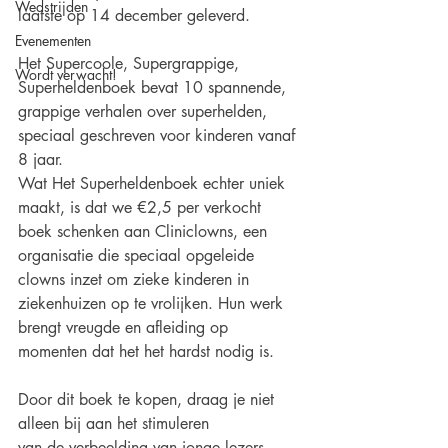
Wedstrijden
laatste op 14 december geleverd.
Evenementen
Het Supercoole, Supergrappige, 
Wordt verwacht!
Superheldenboek bevat 10 spannende, 
grappige verhalen over superhelden, 
speciaal geschreven voor kinderen vanaf 
8 jaar.
Wat Het Superheldenboek echter uniek 
maakt, is dat we €2,5 per verkocht 
boek schenken aan Cliniclowns, een 
organisatie die speciaal opgeleide 
clowns inzet om zieke kinderen in 
ziekenhuizen op te vrolijken. Hun werk 
brengt vreugde en afleiding op 
momenten dat het het hardst nodig is.
Door dit boek te kopen, draag je niet 
alleen bij aan het stimuleren
van de verbeelding van jonge lezers, 