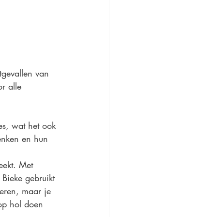
gevallen van 
r alle 
es, wat het ook 
denken en hun 
eekt. Met 
 Bieke gebruikt 
eren, maar je 
op hol doen 