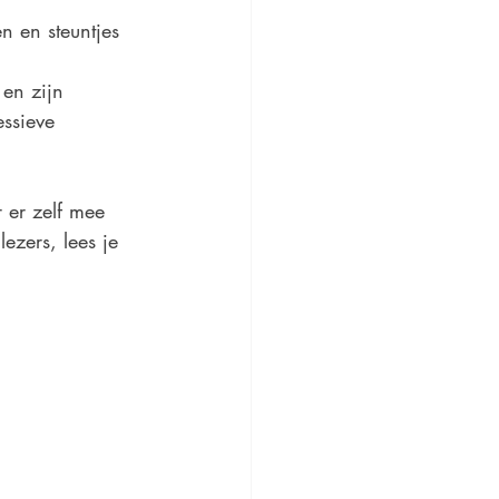
 en steuntjes 
 en zijn 
ssieve 
r er zelf mee 
zers, lees je 