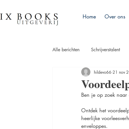
Home
Over ons
Alle berichten
Schrijverstalent
hildevo66
21 nov 
Evenementen
Wordt verwac
Voordeelp
Ben je op zoek naar
Ontdek het voordeelp
heerlijke voorleesver
enveloppes.