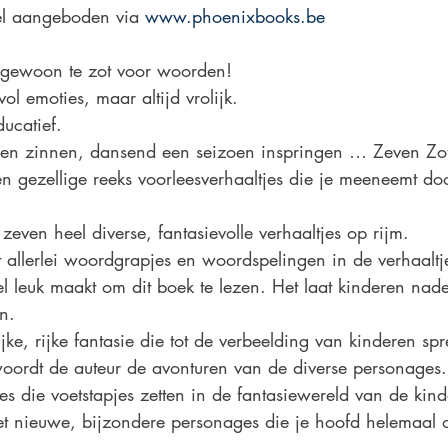
el aangeboden via 
www.phoenixbooks.be
 gewoon te zot voor woorden!
l emoties, maar altijd vrolijk. 
ucatief.
en zinnen, dansend een seizoen inspringen … Zeven Zot
n gezellige reeks voorleesverhaaltjes die je meeneemt doo
 zeven heel diverse, fantasievolle verhaaltjes op rijm. 
 allerlei woordgrapjes en woordspelingen in de verhaaltj
el leuk maakt om dit boek te lezen. Het laat kinderen na
en.
ijke, rijke fantasie die tot de verbeelding van kinderen spr
woordt de auteur de avonturen van de diverse personages.
s die voetstapjes zetten in de fantasiewereld van de kind
t nieuwe, bijzondere personages die je hoofd helemaal 