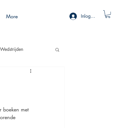
More
Inloggen
Wedstrijden
r boeken met 
horende 