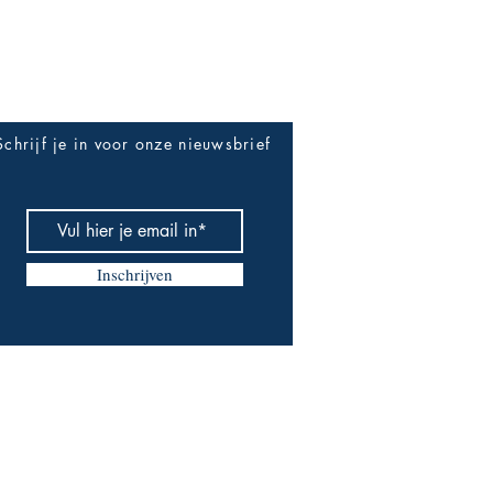
enVleermuis Oeuvre
d 2025.
Be The First To Know
Schrijf je in voor onze nieuwsbrief
Inschrijven