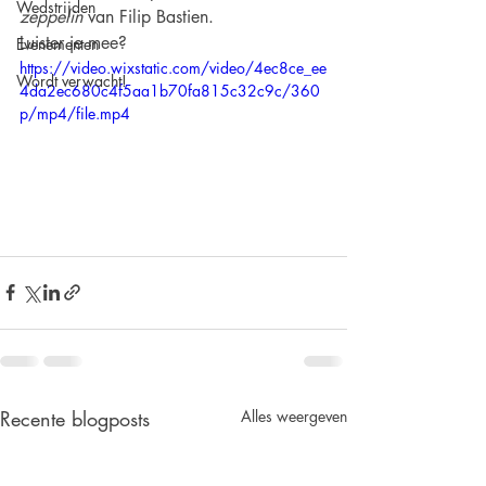
Wedstrijden
zeppelin
 van Filip Bastien.
Luister je mee?
Evenementen
https://video.wixstatic.com/video/4ec8ce_ee
Wordt verwacht!
4da2ec680c4f5aa1b70fa815c32c9c/360
p/mp4/file.mp4
Recente blogposts
Alles weergeven