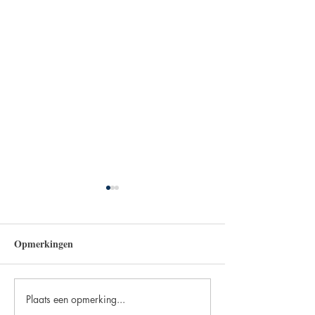
Opmerkingen
Plaats een opmerking...
Phoenix Books op
De Vlaamse thril