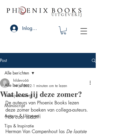
Inloggen
Post
Alle berichten
hildevo66
Alle berichten
14 jul 2022
1 minuten om te lezen
Wat lees jij deze zomer?
Schrijverstalent
De auteurs van Phoenix Books lezen 
Manuscript
deze zomer boeken van collega-auteurs. 
Auteurs & Uitgeverij
Hoe cool is dat?
Tips & Inspiratie
Herman Van Campenhout las 
De laatste 